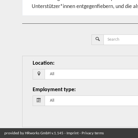
Unterstützer*innen entgegenfiebern, und die als
Location
:
Employment type
:
provided by
HRworks GmbH
v.1.145 -
Imprint
-
Privacy terms