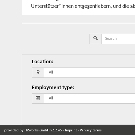
Unterstützer*innen entgegenfiebern, und die als
Location
:
Employment type
:
provided by
HRworks GmbH
v.1.145 -
Imprint
-
Privacy terms